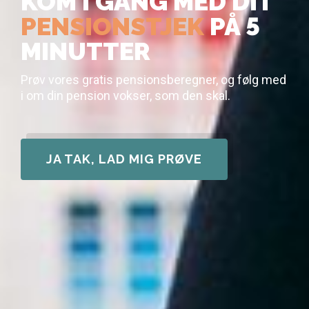
KOM I GANG MED DIT
PENSIONSTJEK
PÅ 5
MINUTTER
Prøv vores gratis pensionsberegner, og følg med
i om din pension vokser, som den skal.
JA TAK, LAD MIG PRØVE